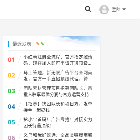
登陆
最近发表
小红卷注册全流程：官方指定邀请
01
码，现在加入即可申请开通顶级代
理V5权限
马上答题，新无限广告平台全网首
02
发，官方一手直招顶级代理，待遇
拉满
团队素材管理项目招募团队长，首
03
批入驻享最优分润与官方运营支持
【招募】找团队长和项目方，发单
04
接单一起搞钱
挖小宝首码！广告零撸！对接实力
05
团长待遇顶级！
义乌和我好甄选：全品类链爆商城
06