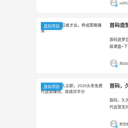
xd30
首码造
首码项目
首码造梦
级潮盒+下
匙开潮盒得
风00
首码，
首码项目
首码，久久
代运营支
我们每周更
抓住机