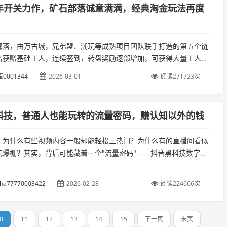
年开关力作，矿石部落诚意满满，经典淘金玩法再度
部落，由万古城，兄弟盟、潮玩等成熟项目团队联手打造的第五个链
名获赠基础工人，连续签到，转盘奖励逐部增加，可获得大量工人碎
以及斧头等游戏设有三条生产线，每条线需要不同的工人。...
0001344
2026-03-01
阅读271723次
科技，普通人也能玩转的流量密码，赚认知以外的钱
，为什么有些视频内容一般却能轻松上热门？为什么有的直播间看似
气爆棚？其实，背后可能藏着一个"流量密码"——抖音黑科技数字商
是大家常说的云端商城。简单来说，抖音黑科技就是一套帮你优化账
..
cha77770003422
2026-02-28
阅读224666次
0
11
12
13
14
15
下一页
末页