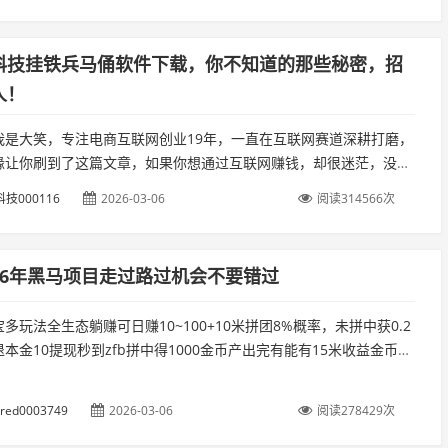
科技挂铁兵马俑软件下载，你不知道的那些秘密，招
人！
我是大笑，专注电商互联网创业19年，一直在互联网赛道深耕打磨，
缘让你刷到了这篇文章，如果你想通过互联网赚钱，却很迷茫，没有
，不知道如何下手，那么请你关注我，我会不定时分享靠谱副业，不
技000116
2026-03-06
阅读314566次
.
26年黑马项目走过路过机会不要错过
多玩法全生态躺赚可日赚10~100+10米拼团8%概率，未拼中获0.2
本金10提现秒到zfb拼中得1000金币产出完有能有15米收益金币兑
竿有效期45天）鱼竿产出小鱼（24小时产出、小鱼...
ared0003749
2026-03-06
阅读278429次