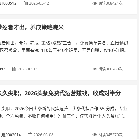
21000512
2026-03-12
阅读308421次
梦忍者才出，养成策略赚米
忍者刚出，佣2，养成+策略+赚钱”三合一，免费简单实名：直接领初
忍召唤盒，里面有90-110勾玉+10个饭团，开局血赚，仅10米1把钥
90-110勾玉+10饭团，100勾玉开启下忍召唤盒得...
097
2026-03-11
阅读306780次
久久尖职，2026头条免费代运营赚钱，收成对半分
尖职，2026今日头条新的代挂运营，头条代挂合作 55 分成，专业
持，全程免费，不收任何费用！准备工作：仅需准备个人头条账号，
新高流量爆款素材，你只需登陆久久尖职平台。...
遇0002014
2026-03-08
阅读345379次