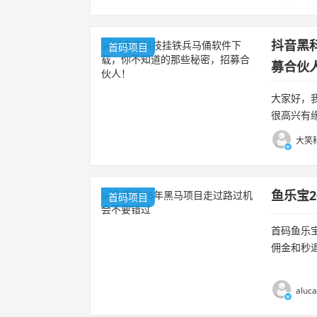
抖音黑
首码项目
募合伙
大家好，
很高兴有
靠谱项目
大笑科
讲理论。..
鱼乐宝
首码项目
首码鱼乐宝
佣金和秒退
换鱼竿（鱼
aluc