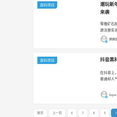
潮玩新
首码项目
来袭
零撸矿石
游注册实
片，旷石
鸦鸦蛋
抖音黑
首码项目
在抖音上
普通却人
城，也就
号数据的工.
luyu
首页
上一页
6
7
8
9
1