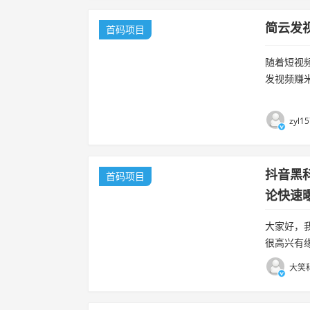
简云发
首码项目
随着短视
发视频赚
原创或搬运
zyl1
抖音黑
首码项目
论快速
大家好，
很高兴有
靠谱项目
大笑科
讲理论，只.