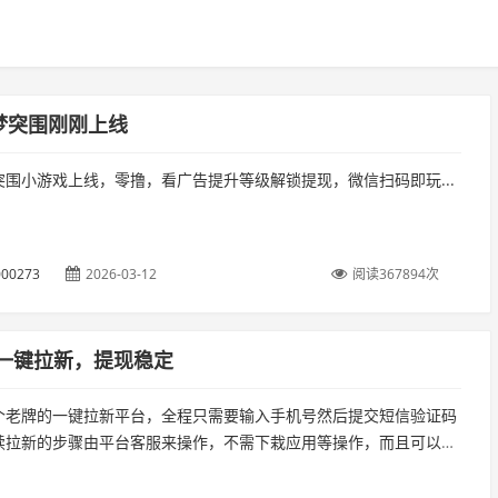
梦突围刚刚上线
突围小游戏上线，零撸，看广告提升等级解锁提现，微信扫码即玩...
00273
2026-03-12
阅读367894次
：一键拉新，提现稳定
个老牌的一键拉新平台，全程只需要输入手机号然后提交短信验证码
续拉新的步骤由平台客服来操作，不需下栽应用等操作，而且可以一
新十多个应用，単价不高，以量以简単取胜，无线代收溢。...